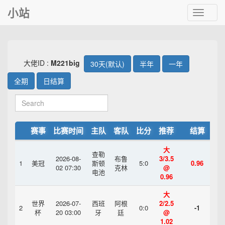
小站
Toggle
navigat
大佬ID :
M221big
30天(默认)
半年
一年
全期
日结算
赛事
比赛时间
主队
客队
比分
推荐
结算
大
查勒
2026-08-
布鲁
3/3.5
1
美冠
斯顿
5:0
0.96
02 07:30
克林
@
电池
0.96
大
世界
2026-07-
西班
阿根
2/2.5
2
0:0
-1
杯
20 03:00
牙
廷
@
1.02