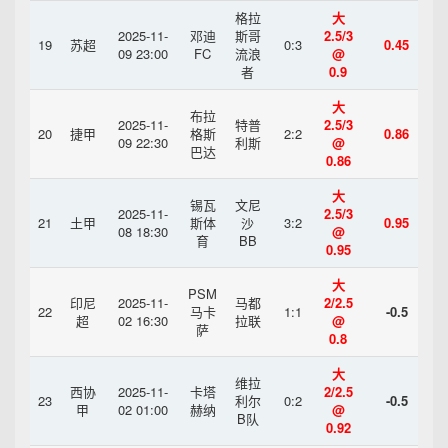
格拉
大
2025-11-
邓迪
斯哥
2.5/3
19
苏超
0:3
0.45
09 23:00
FC
流浪
@
者
0.9
大
布拉
2025-11-
特普
2.5/3
20
捷甲
格斯
2:2
0.86
09 22:30
利斯
@
巴达
0.86
大
锡瓦
文尼
2025-11-
2.5/3
21
土甲
斯体
沙
3:2
0.95
08 18:30
@
育
BB
0.95
大
PSM
印尼
2025-11-
马都
2/2.5
22
马卡
1:1
-0.5
超
02 16:30
拉联
@
萨
0.8
大
维拉
西协
2025-11-
卡塔
2/2.5
23
利尔
0:2
-0.5
甲
02 01:00
赫纳
@
B队
0.92