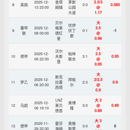
2025-12-
查塔
茅斯
2.5/3
8
英挑
3:0
0.585
13 23:00
姆镇
公园
@
大道
1.17
贝尔
大
伏伊
塞甲
2025-12-
格莱
3.5
9
伏丁
0:1
-1
联
08 00:00
德红
@
那
星
0.96
大
沃尔
2025-12-
柏林
2.5
10
德甲
夫斯
3:1
0.95
06 22:30
联合
@
堡
0.95
大
斯克
2025-12-
拜侯
2/2.5
11
罗乙
拉雷
2:3
0.9
06 20:30
尔
@
西塔
0.9
LNZ
大 2
2025-12-
奥博
12
乌超
莱贝
3:0
@
0.89
06 19:10
隆
德恩
0.89
大 3
2025-11-
霍芬
奥格
13
德甲
3:0
@
0
29 22:30
海姆
斯堡