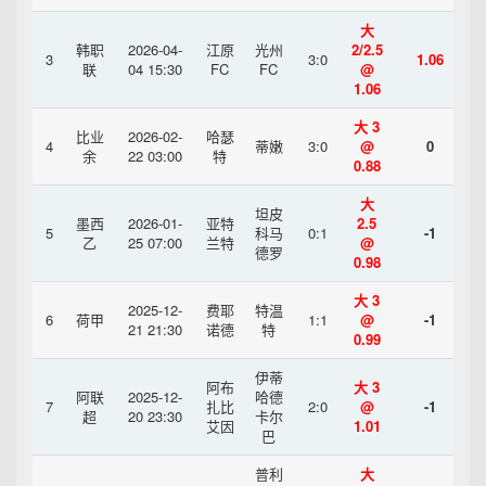
大
韩职
2026-04-
江原
光州
2/2.5
3
3:0
1.06
联
04 15:30
FC
FC
@
1.06
大 3
比业
2026-02-
哈瑟
4
蒂嫩
3:0
@
0
余
22 03:00
特
0.88
大
坦皮
墨西
2026-01-
亚特
2.5
5
科马
0:1
-1
乙
25 07:00
兰特
@
德罗
0.98
大 3
2025-12-
费耶
特温
6
荷甲
1:1
@
-1
21 21:30
诺德
特
0.99
伊蒂
阿布
大 3
阿联
2025-12-
哈德
7
扎比
2:0
@
-1
超
20 23:30
卡尔
艾因
1.01
巴
普利
大