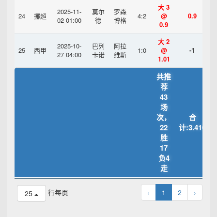
大 3
2025-11-
莫尔
罗森
24
挪超
4:2
@
0.9
02 01:00
德
博格
0.9
大 2
2025-10-
巴列
阿拉
25
西甲
1:0
@
-1
27 04:00
卡诺
维斯
1.01
共推
荐
43
场
次，
合
22
计:3.410
胜
17
负4
走
行每页
‹
1
2
›
25