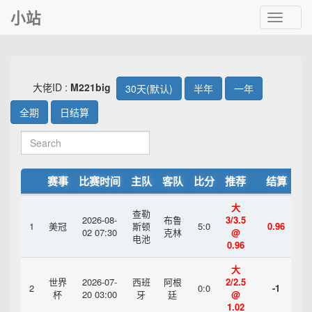
小站
Toggle
navigat
大佬ID :
M221big
30天(默认)
半年
一年
全期
日结算
赛事
比赛时间
主队
客队
比分
推荐
结算
大
查勒
2026-08-
布鲁
3/3.5
1
美冠
斯顿
5:0
0.96
02 07:30
克林
@
电池
0.96
大
世界
2026-07-
西班
阿根
2/2.5
2
0:0
-1
杯
20 03:00
牙
廷
@
1.02