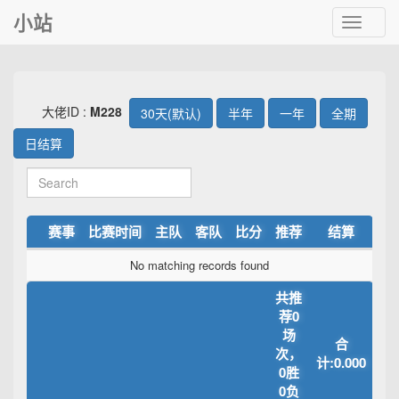
小站
Toggle
navigat
大佬ID :
M228
30天(默认)
半年
一年
全期
日结算
赛事
比赛时间
主队
客队
比分
推荐
结算
No matching records found
共推
荐0
场
合
次，
计:0.000
0胜
0负