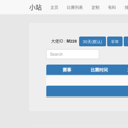
小站
主页
比赛列表
定制
有料
大佬ID :
M228
30天(默认)
半年
赛事
比赛时间