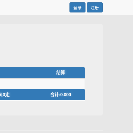
登录
注册
结算
负0走
合计:0.000