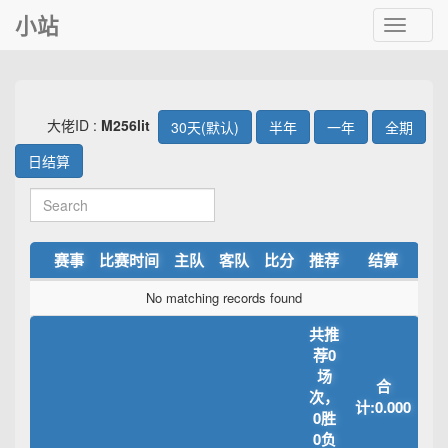
小站
Toggle
navigat
大佬ID :
M256lit
30天(默认)
半年
一年
全期
日结算
赛事
比赛时间
主队
客队
比分
推荐
结算
No matching records found
共推
荐0
场
合
次，
计:0.000
0胜
0负