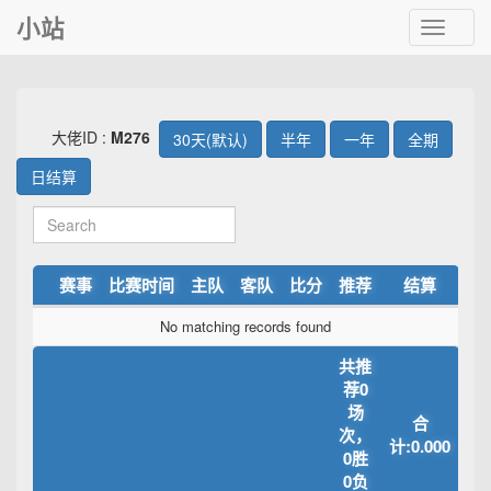
小站
Toggle
navigat
大佬ID :
M276
30天(默认)
半年
一年
全期
日结算
赛事
比赛时间
主队
客队
比分
推荐
结算
No matching records found
共推
荐0
场
合
次，
计:0.000
0胜
0负