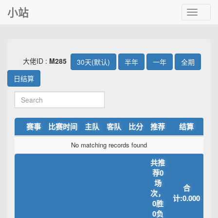
小站
Toggle
navigat
大佬ID :
M285
30天(默认)
半年
一年
全期
日结算
赛事
比赛时间
主队
客队
比分
推荐
结算
No matching records found
共推
荐0
场
合
次，
计:0.000
0胜
0负