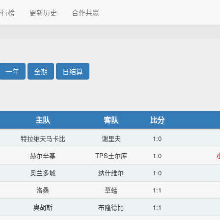
排行榜
更新历史
合作共贏
一年
全期
日结算
主队
客队
比分
特拉维夫马卡比
谢里夫
1:0
赫尔辛基
TPS土尔库
1:0
小
奥兰多城
纳什维尔
1:0
洛桑
草蜢
1:1
奥胡斯
布隆德比
1:1