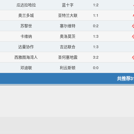
瓜达拉哈拉
蓝十字
1:2
奥兰多城
亚特兰大联
1:1
苏黎世
塞尔维特
0:2
小
卡维纳
奥洛莫茨
1:3
小
达曼协作
吉达联合
1:3
西雅图海湾人
圣何塞地震
3:2
小
邓迪联
利云斯顿
0:0
共推荐3