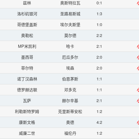
兹林
奥斯特拉瓦
0:1
小
洛杉矶银河
圣路易斯城
1:3
哥德堡盖斯
埃尔夫斯堡
1:0
奥勒松
莫尔德
2:2
MP米凯利
哈卡
2:1
小
墨西哥
厄瓜多尔
2:0
小
菲尔特
埃森
2:0
小
诺丁汉森林
伯恩茅斯
1:1
德罗赫达联
邓多克
1:1
小
瓦萨
赫尔辛基
2:1
小
利勒斯特罗姆
克里斯蒂安松
1:2
康斯文格
奥德
4:2
小
威廉二世
福伦丹
1:2