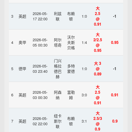
大
2026-05-
利兹
布赖
2.5
3
英超
1:0
-1
17 22:00
联
顿
@
0.91
大
沃尔
2026-05-
阿尔
2/2.5
4
奥甲
夫斯
1:4
0.95
05 00:30
塔奇
@
贝格
0.95
门兴
大 3
2026-05-
格拉
多特
5
德甲
1:0
@
-1
03 23:40
德巴
蒙德
0.89
赫
大
2026-05-
阿森
富勒
2.5
6
英超
3:0
0.91
03 00:30
纳
姆
@
0.91
大
纽卡
2026-05-
布赖
2.5/3
7
英超
斯尔
3:1
0.9
02 22:00
顿
@
联
0.9