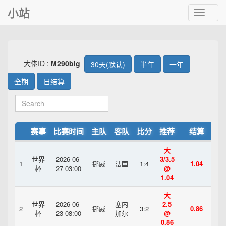
小站
Toggle
navigat
大佬ID :
M290big
30天(默认)
半年
一年
全期
日结算
赛事
比赛时间
主队
客队
比分
推荐
结算
大
世界
2026-06-
3/3.5
1
挪威
法国
1:4
1.04
杯
27 03:00
@
1.04
大
世界
2026-06-
塞内
2.5
2
挪威
3:2
0.86
杯
23 08:00
加尔
@
0.86