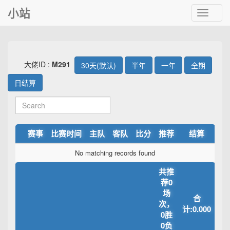
小站
Toggle
navigat
大佬ID :
M291
30天(默认)
半年
一年
全期
日结算
赛事
比赛时间
主队
客队
比分
推荐
结算
No matching records found
共推
荐0
场
合
次，
计:0.000
0胜
0负