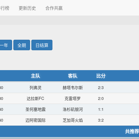
排行榜
更新历史
合作共贏
一年
全期
日结算
主队
客队
比分
30
列弗灵
赫塔韦尔斯
2:3
30
达拉斯FC
克雷塔罗
2:0
40
圣何塞地震
洛杉矶银河
1:1
40
迈阿密国际
芝加哥火焰
3:2
共推荐