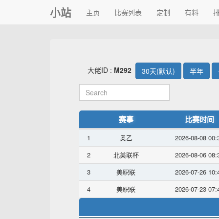
小站
主页
比赛列表
定制
有料
大佬ID :
M292
30天(默认)
半年
赛事
比赛时间
1
奥乙
2026-08-08 00:
2
北美联杯
2026-08-06 08:
3
美职联
2026-07-26 10:
4
美职联
2026-07-23 07: