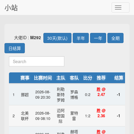
小站
Toggle
navigat
大佬ID :
M292
30天(默认)
半年
一年
全期
日结算
赛事
比赛时间
主队
客队
比分
推荐
结算
利勒
胜 @
2026-08-
罗森
1
挪超
斯特
0:2
2.47
-1
09 20:30
博格
罗姆
迈阿
胜 @
北美
2026-08-
蒙特
2
密国
1:2
2.36
-1
联杯
09 08:10
雷
际
赫塔
胜 @