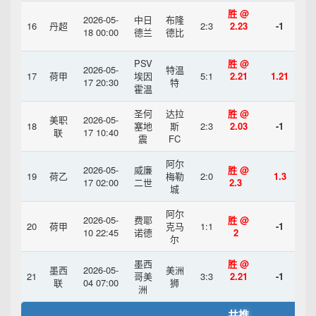
胜 @
2026-05-
中日
布隆
16
丹超
2:3
2.23
-1
18 00:00
德兰
德比
PSV
胜 @
2026-05-
特温
17
荷甲
埃因
5:1
2.21
1.21
17 20:30
特
霍温
圣何
达拉
胜 @
美职
2026-05-
18
塞地
斯
2:3
2.03
-1
联
17 10:40
震
FC
阿尔
2026-05-
威廉
胜 @
19
荷乙
梅勒
2:0
1.3
17 02:00
二世
2.3
城
阿尔
2026-05-
费耶
胜 @
20
荷甲
克马
1:1
-1
10 22:45
诺德
2
尔
墨西
胜 @
墨西
2026-05-
美洲
21
哥美
3:3
2.21
-1
联
04 07:00
狮
洲
共推