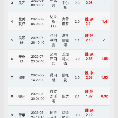
2026-08-
列弗
3
奥乙
韦尔
2:3
2.06
-1
08 00:30
灵
斯
达拉
北美
2026-08-
克雷
胜 @
4
斯
2:0
1.4
联杯
06 08:30
塔罗
2.4
FC
圣何
洛杉
胜 @
美职
2026-07-
5
塞地
矶银
1:1
2.13
-1
联
26 10:40
震
河
迈阿
芝加
胜 @
美职
2026-07-
6
密国
哥火
3:2
2.55
1.55
联
23 07:40
际
焰
胜 @
2026-06-
桑内
斯托
7
挪甲
2:0
2.03
1.03
14 22:00
斯
曼
腓特
胜 @
2026-05-
8
挪超
烈斯
斯达
2:1
1.92
0.92
30 01:00
塔
胜 @
2026-05-
阿贾
乌德
9
荷甲
0:0
2.12
-1
24 18:15
克斯
勒支