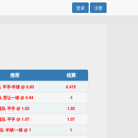
登录
注册
推荐
结算
 平手/半球 @ 0.83
0.415
 受让一球 @ 0.84
-1
客队 平手 @ 1.02
1.02
客队 平手 @ 1.07
1.07
队 半球/一球 @ 1
1