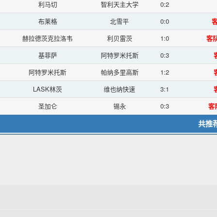
利马切
智利天主大学
0:2
布莱格
北雪平
0:0
客
赫拉德茨克拉洛韦
利贝雷茨
1:0
客队
基菲萨
阿特罗米托斯
0:3
阿特罗米托斯
帕纳多里高斯
1:2
LASK林茨
维也纳快速
3:1
圣加仑
锡永
0:3
客
共推荐