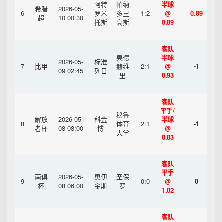
阿特
帕纳
半球
希腊
2026-05-
6
罗米
多里
1:2
@
0.89
超
10 00:30
托斯
高斯
0.89
客队
奥德
半球
2026-05-
标准
7
比甲
赫维
2:1
@
-1
09 02:45
列日
里
0.93
客队
平手/
秘鲁
解放
2026-05-
科金
半球
8
体育
2:1
-1
者杯
08 08:00
博
@
大学
0.83
客队
平手
南俱
2026-05-
奥伊
圣保
9
0:0
@
0
杯
08 06:00
金斯
罗
1.02
客队