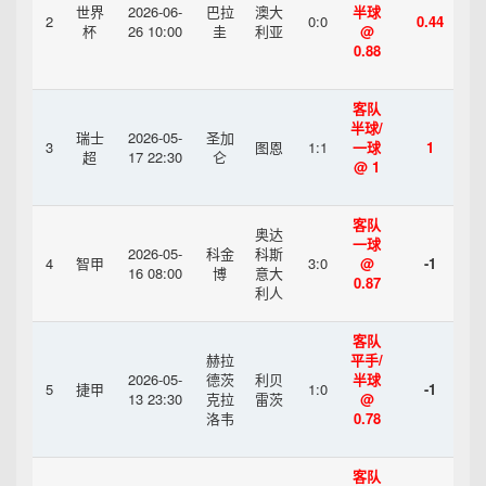
世界
2026-06-
巴拉
澳大
半球
2
0:0
0.44
杯
26 10:00
圭
利亚
@
0.88
客队
半球/
瑞士
2026-05-
圣加
3
图恩
1:1
一球
1
超
17 22:30
仑
@ 1
客队
奥达
一球
2026-05-
科金
科斯
4
智甲
3:0
@
-1
16 08:00
博
意大
0.87
利人
客队
赫拉
平手/
2026-05-
德茨
利贝
半球
5
捷甲
1:0
-1
13 23:30
克拉
雷茨
@
洛韦
0.78
客队