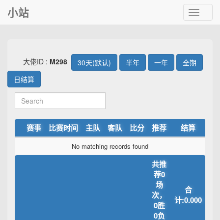
小站
Toggle
navigat
大佬ID :
M298
30天(默认)
半年
一年
全期
日结算
赛事
比赛时间
主队
客队
比分
推荐
结算
No matching records found
共推
荐0
场
合
次，
计:0.000
0胜
0负