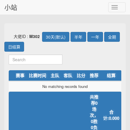
小站
Toggle
navigat
大佬ID :
M302
30天(默认)
半年
一年
全期
日结算
赛事
比赛时间
主队
客队
比分
推荐
结算
No matching records found
共推
荐0
场
合
次，
计:0.000
0胜
0负