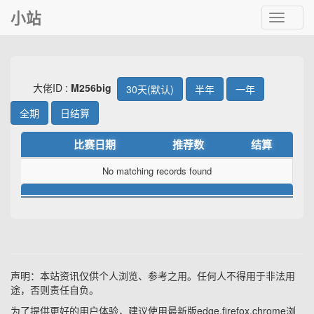
小站
Toggle
navigat
大佬ID :
M256big
30天(默认)
半年
一年
全期
日结算
比赛日期
推荐数
结算
No matching records found
声明：本站资讯仅供个人浏览、参考之用。任何人不得用于非法用
途，否则责任自负。
为了提供更好的用户体验，建议使用最新版edge,firefox,chrome浏