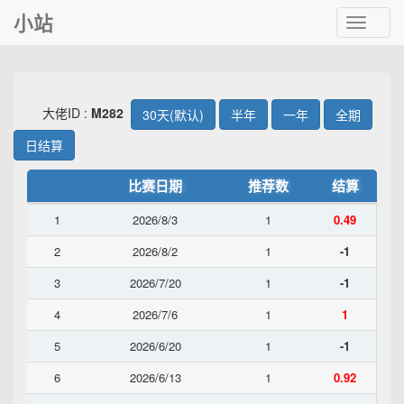
小站
Toggle
navigat
大佬ID :
M282
30天(默认)
半年
一年
全期
日结算
比赛日期
推荐数
结算
1
2026/8/3
1
0.49
2
2026/8/2
1
-1
3
2026/7/20
1
-1
4
2026/7/6
1
1
5
2026/6/20
1
-1
6
2026/6/13
1
0.92