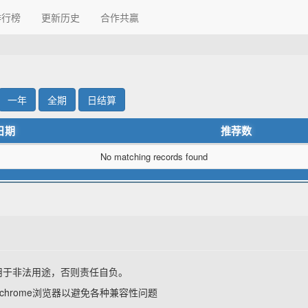
排行榜
更新历史
合作共贏
一年
全期
日结算
日期
推荐数
No matching records found
用于非法用途，否则责任自负。
x,chrome浏览器以避免各种兼容性问题