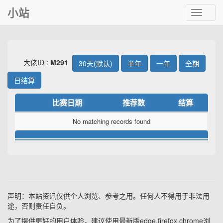
小站
Toggle
navigat
大佬ID :
M291
30天(默认)
半年
一年
全期
日结算
比赛日期
推荐数
结算
No matching records found
声明：本站资讯仅供个人浏览、参考之用。任何人不得用于非法用
途，否则责任自负。
为了提供更好的用户体验，建议使用最新版edge,firefox,chrome浏